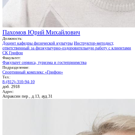
Пахомов Юрий Михайлович
Должность:
Доцент кафедры физической культуры
Инструктор-методист,
ответственный за физкультурно-оздоровительную работу с клиентами
СК Грифон
Факультет:
Факультет сервиса, туризма и гостеприимства
Подразделение:
Спортивный комплекс «Грифон»
Тел.:
8-(812)-310-94-10
доб. 2918
Адрес:
Апраксин пер., д.13, ауд.31