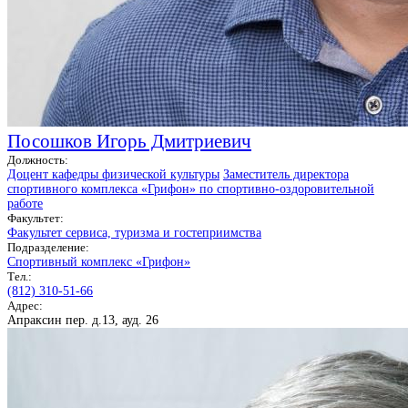
Посошков Игорь Дмитриевич
Должность:
Доцент кафедры физической культуры
Заместитель директора
спортивного комплекса «Грифон» по спортивно-оздоровительной
работе
Факультет:
Факультет сервиса, туризма и гостеприимства
Подразделение:
Спортивный комплекс «Грифон»
Тел.:
(812) 310-51-66
Адрес:
Апраксин пер. д.13, ауд. 26