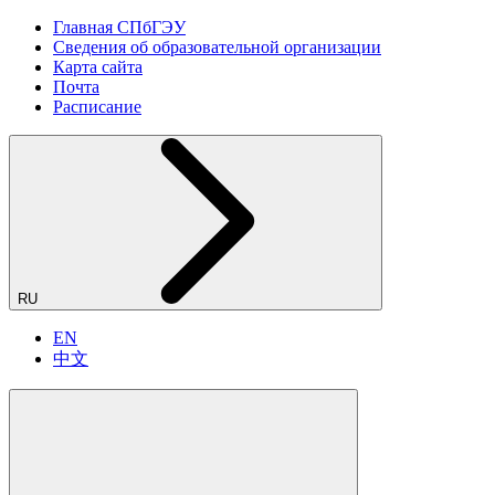
Главная СПбГЭУ
Сведения об образовательной организации
Карта сайта
Почта
Расписание
RU
EN
中文