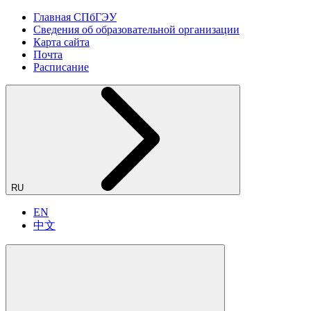
Главная СПбГЭУ
Сведения об образовательной организации
Карта сайта
Почта
Расписание
RU
EN
中文