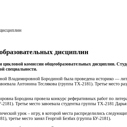
 дисциплин
образовательных дисциплин
ли цикловой комиссии общеобразовательных дисциплин. Студ
ой специальности.
й Владимировной Бородиной была проведена историко — литера
авоевала Антонина Теслякова (группа ТХ-2181). Третье место р
ровна Бородина провела конкурс реферативных работ по литера
-2181). Третье место завоевала студентка группы ТХ-2181 Дарья
еский урок – игру, в которой места распределились следующим
1), третье место занял Георгий Безбах (группа БУ-2181).