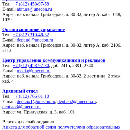
Тел.:
+7 (812) 458-97-58
E-mail:
abitura@unecon.ru
Адрес: наб. канала Грибоедова, д. 30-32, литер А, каб. 1048,
1039
Организационное управление
Тел.:
+7 (812) 310-46-32
E-mail:
dept.ud@unecon.ru
Адрес: наб. канала Грибоедова, д. 30-32, литер А, каб. 2106,
2113
Центр управления коммуникациями и рекламой
Тел.:
+7 (812) 458-97-30
, доб. 2415, 2391, 2740
E-mail:
media@unecon.ru
Адрес: наб. канала Грибоедова, д. 30-32, 2 лестница, 2 этаж,
каб. 4
Архивный отдел
Тел.:
+7 (812) 766-01-10
E-mail:
dept.ao1@unecon.ru
;
dept.ao2@unecon.ru
;
dept.ao3@unecon.ru
Адрес: ул. Прилукская, д. 3, каб. 101
Версия для слабовидящих
Анкета для обратной связи получателями образовательных