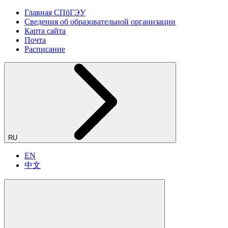
Главная СПбГЭУ
Сведения об образовательной организации
Карта сайта
Почта
Расписание
RU
EN
中文