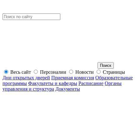
Весь сайт
Персоналии
Новости
Страницы
Дни открытых дверей
Приемная комиссия
Образовательные
программы
Факультеты и кафедры
Расписание
Органы
управления и структура
Документы