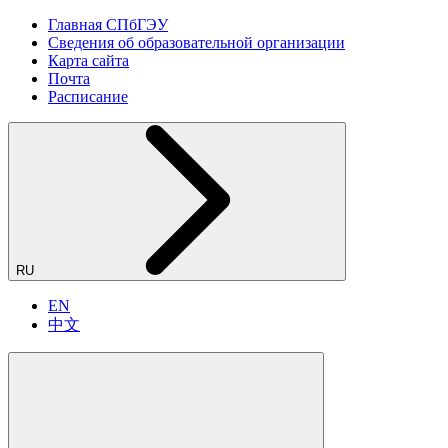
Главная СПбГЭУ
Сведения об образовательной организации
Карта сайта
Почта
Расписание
RU
EN
中文