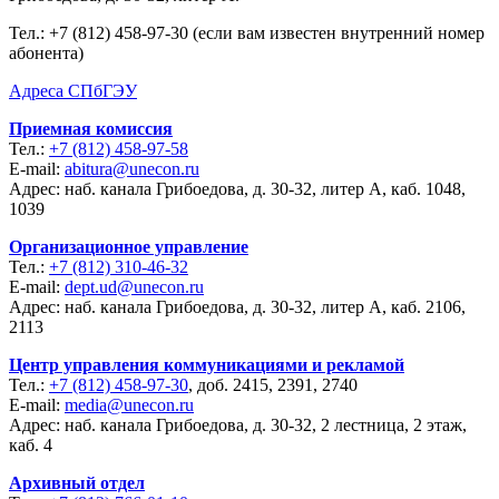
Тел.:
+7 (812) 458-97-30 (если вам известен внутренний номер
абонента)
Адреса СПбГЭУ
Приемная комиссия
Тел.:
+7 (812) 458-97-58
E-mail:
abitura@unecon.ru
Адрес: наб. канала Грибоедова, д. 30-32, литер А, каб. 1048,
1039
Организационное управление
Тел.:
+7 (812) 310-46-32
E-mail:
dept.ud@unecon.ru
Адрес: наб. канала Грибоедова, д. 30-32, литер А, каб. 2106,
2113
Центр управления коммуникациями и рекламой
Тел.:
+7 (812) 458-97-30
, доб. 2415, 2391, 2740
E-mail:
media@unecon.ru
Адрес: наб. канала Грибоедова, д. 30-32, 2 лестница, 2 этаж,
каб. 4
Архивный отдел