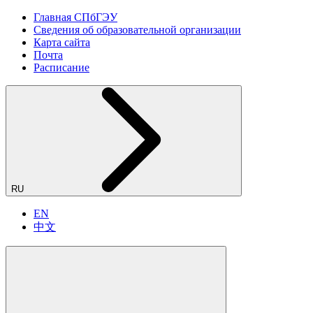
Главная СПбГЭУ
Сведения об образовательной организации
Карта сайта
Почта
Расписание
RU
EN
中文