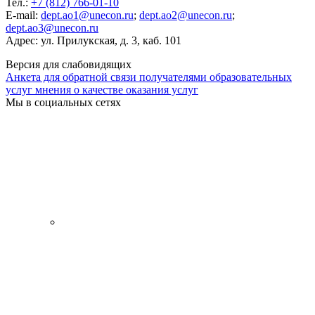
Тел.:
+7 (812) 766-01-10
E-mail:
dept.ao1@unecon.ru
;
dept.ao2@unecon.ru
;
dept.ao3@unecon.ru
Адрес: ул. Прилукская, д. 3, каб. 101
Версия для слабовидящих
Анкета для обратной связи получателями образовательных
услуг мнения о качестве оказания услуг
Мы в социальных сетях