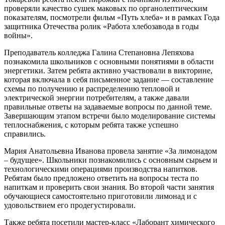
проверяли качество сушек маковых по органолептическим
показателям, посмотрели фильм «Путь хлеба» и в рамках Года
защитника Отечества ролик «Работа хлебозавода в годы
войны».
Преподаватель колледжа Галина Степановна Лепяхова
познакомила школьников с основными понятиями в области
энергетики. Затем ребята активно участвовали в викторине,
которая включала в себя письменное задание — составление
схемы по получению и распределению тепловой и
электрической энергии потребителям, а также давали
правильные ответы на задаваемые вопросы по данной теме.
Завершающим этапом встречи было моделирование системы
теплоснабжения, с которым ребята также успешно
справились.
Мария Анатольевна Иванова провела занятие «За лимонадом
– будущее». Школьники познакомились с основным сырьем и
технологическими операциями производства напитков.
Ребятам было предложено ответить на вопросы теста по
напиткам и проверить свои знания. Во второй части занятия
обучающиеся самостоятельно приготовили лимонад и с
удовольствием его продегустировали.
Также ребята посетили мастер-класс «Лаборант химического