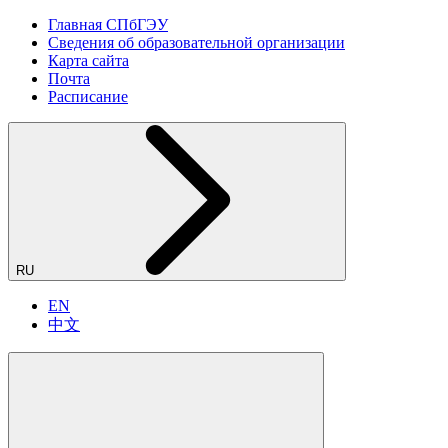
Главная СПбГЭУ
Сведения об образовательной организации
Карта сайта
Почта
Расписание
RU
EN
中文