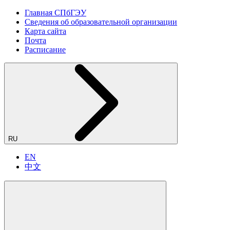
Главная СПбГЭУ
Сведения об образовательной организации
Карта сайта
Почта
Расписание
RU
EN
中文