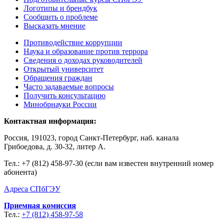
Логотипы и брендбук
Сообщить о проблеме
Высказать мнение
Противодействие коррупции
Наука и образование против террора
Сведения о доходах руководителей
Открытый университет
Обращения граждан
Часто задаваемые вопросы
Получить консультацию
Минобрнауки России
Контактная информация:
Россия, 191023, город Санкт-Петербург, наб. канала
Грибоедова, д. 30-32, литер А.
Тел.:
+7 (812) 458-97-30 (если вам известен внутренний номер
абонента)
Адреса СПбГЭУ
Приемная комиссия
Тел.:
+7 (812) 458-97-58