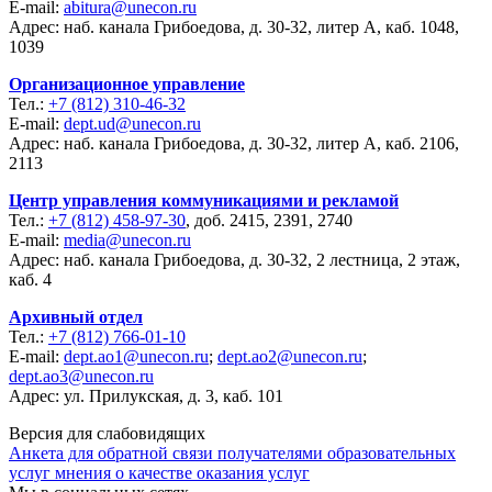
E-mail:
abitura@unecon.ru
Адрес: наб. канала Грибоедова, д. 30-32, литер А, каб. 1048,
1039
Организационное управление
Тел.:
+7 (812) 310-46-32
E-mail:
dept.ud@unecon.ru
Адрес: наб. канала Грибоедова, д. 30-32, литер А, каб. 2106,
2113
Центр управления коммуникациями и рекламой
Тел.:
+7 (812) 458-97-30
, доб. 2415, 2391, 2740
E-mail:
media@unecon.ru
Адрес: наб. канала Грибоедова, д. 30-32, 2 лестница, 2 этаж,
каб. 4
Архивный отдел
Тел.:
+7 (812) 766-01-10
E-mail:
dept.ao1@unecon.ru
;
dept.ao2@unecon.ru
;
dept.ao3@unecon.ru
Адрес: ул. Прилукская, д. 3, каб. 101
Версия для слабовидящих
Анкета для обратной связи получателями образовательных
услуг мнения о качестве оказания услуг