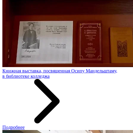
Книжная выставка, посвященная Осипу Мандельштаму,
в библиотеке колледжа
Подробнее