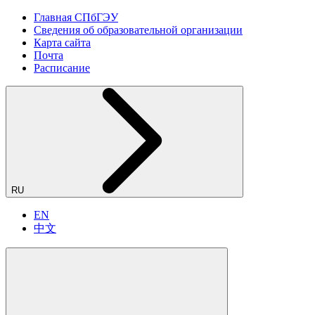
Главная СПбГЭУ
Сведения об образовательной организации
Карта сайта
Почта
Расписание
RU
EN
中文