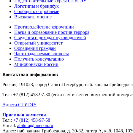
Подготовительные курсы СПбГЭУ
Логотипы и брендбук
Сообщить о проблеме
Высказать мнение
Противодействие коррупции
Наука и образование против террора
Сведения о доходах руководителей
Открытый университет
Обращения граждан
Часто задаваемые вопросы
Получить консультацию
Минобрнауки России
Контактная информация:
Россия, 191023, город Санкт-Петербург, наб. канала Грибоедова,
Тел.:
+7 (812) 458-97-30 (если вам известен внутренний номер 
Адреса СПбГЭУ
Приемная комиссия
Тел.:
+7 (812) 458-97-58
E-mail:
abitura@unecon.ru
Адрес: наб. канала Грибоедова, д. 30-32, литер А, каб. 1048, 103