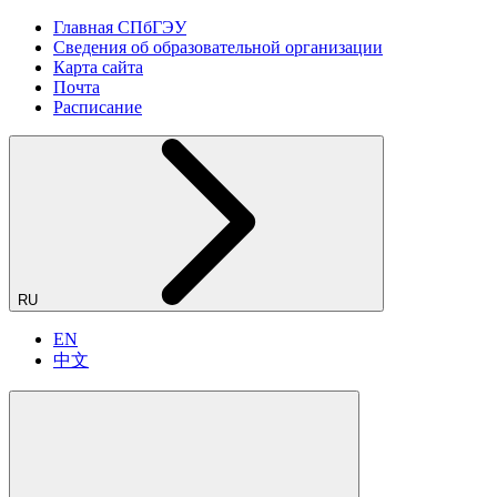
Главная СПбГЭУ
Сведения об образовательной организации
Карта сайта
Почта
Расписание
RU
EN
中文