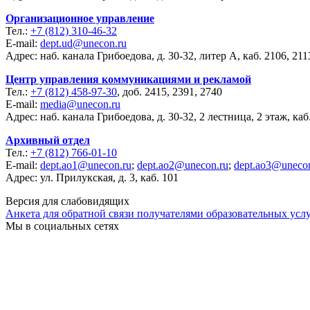
Организационное управление
Тел.:
+7 (812) 310-46-32
E-mail:
dept.ud@unecon.ru
Адрес: наб. канала Грибоедова, д. 30-32, литер А, каб. 2106, 211
Центр управления коммуникациями и рекламой
Тел.:
+7 (812) 458-97-30
, доб. 2415, 2391, 2740
E-mail:
media@unecon.ru
Адрес: наб. канала Грибоедова, д. 30-32, 2 лестница, 2 этаж, каб
Архивный отдел
Тел.:
+7 (812) 766-01-10
E-mail:
dept.ao1@unecon.ru
;
dept.ao2@unecon.ru
;
dept.ao3@unecon
Адрес: ул. Прилукская, д. 3, каб. 101
Версия для слабовидящих
Анкета для обратной связи получателями образовательных услу
Мы в социальных сетях