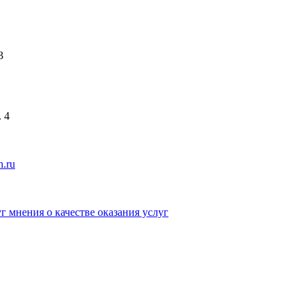
3
. 4
.ru
г мнения о качестве оказания услуг