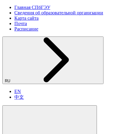
Главная СПбГЭУ
Сведения об образовательной организации
Карта сайта
Почта
Расписание
RU
EN
中文