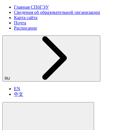
Главная СПбГЭУ
Сведения об образовательной организации
Карта сайта
Почта
Расписание
RU
EN
中文