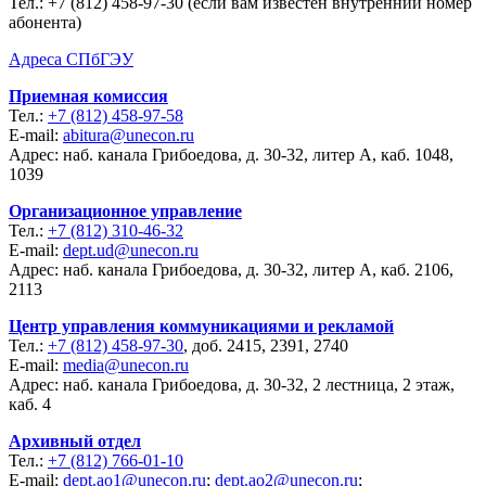
Тел.:
+7 (812) 458-97-30 (если вам известен внутренний номер
абонента)
Адреса СПбГЭУ
Приемная комиссия
Тел.:
+7 (812) 458-97-58
E-mail:
abitura@unecon.ru
Адрес: наб. канала Грибоедова, д. 30-32, литер А, каб. 1048,
1039
Организационное управление
Тел.:
+7 (812) 310-46-32
E-mail:
dept.ud@unecon.ru
Адрес: наб. канала Грибоедова, д. 30-32, литер А, каб. 2106,
2113
Центр управления коммуникациями и рекламой
Тел.:
+7 (812) 458-97-30
, доб. 2415, 2391, 2740
E-mail:
media@unecon.ru
Адрес: наб. канала Грибоедова, д. 30-32, 2 лестница, 2 этаж,
каб. 4
Архивный отдел
Тел.:
+7 (812) 766-01-10
E-mail:
dept.ao1@unecon.ru
;
dept.ao2@unecon.ru
;