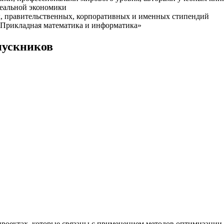
реальной экономики
х, правительственных, корпоративных и именных стипендий
«Прикладная математика и информатика»
пускников
проектах, которые связаны с применением методов оптимизации,