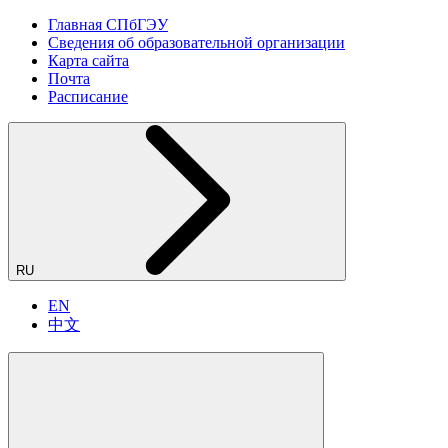
Главная СПбГЭУ
Сведения об образовательной организации
Карта сайта
Почта
Расписание
RU
EN
中文