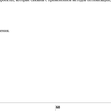
ения.
60