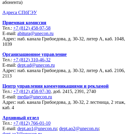
абонента)
Адреса СПбГЭУ
Приемная комиссия
Тел.:
+7 (812) 458-97-58
E-mail:
abitura@unecon.ru
Адрес: наб. канала Грибоедова, д. 30-32, литер А, каб. 1048,
1039
Организационное управление
Тел.:
+7 (812) 310-46-32
E-mail:
dept.ud@unecon.ru
Адрес: наб. канала Грибоедова, д. 30-32, литер А, каб. 2106,
2113
Центр управления коммуникациями и рекламой
Тел.:
+7 (812) 458-97-30
, доб. 2415, 2391, 2740
E-mail:
media@unecon.ru
Адрес: наб. канала Грибоедова, д. 30-32, 2 лестница, 2 этаж,
каб. 4
Архивный отдел
Тел.:
+7 (812) 766-01-10
E-mail:
dept.ao1@unecon.ru
;
dept.ao2@unecon.ru
;
dept.ao3@unecon.ru