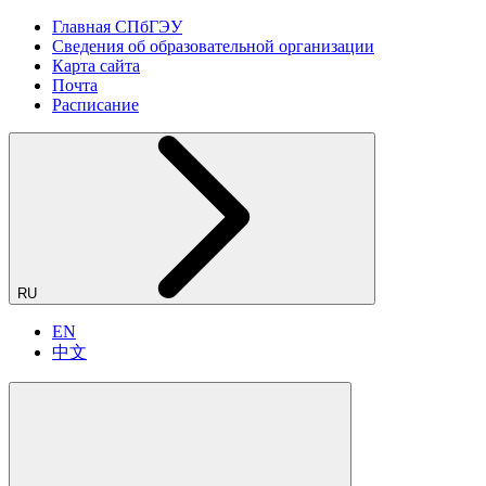
Главная СПбГЭУ
Сведения об образовательной организации
Карта сайта
Почта
Расписание
RU
EN
中文