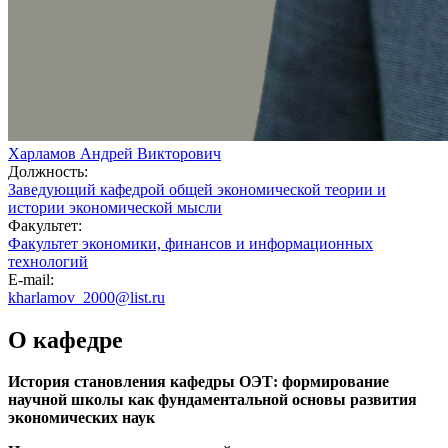
Харламов Андрей Викторович
Должность:
Заведующий кафедрой общей экономической теории и
истории экономической мысли
Факультет:
Факультет экономики, финансов и информационных
технологий
E-mail:
kharlamov_2000@list.ru
О кафедре
История становления кафедры ОЭТ: формирование
научной школы как фундаментальной основы развития
экономических наук