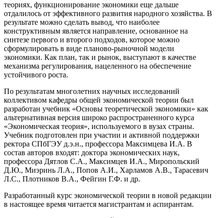
теориях, функционирование экономики еще дальше
отдалилось от эффективного развития народного хозяйства. В
результате можно сделать вывод, что наиболее
конструктивным является направление, основанное на
синтезе первого и второго подходов, которое можно
сформулировать в виде планово-рыночной модели
экономики. Как план, так и рынок, выступают в качестве
механизма регулирования, нацеленного на обеспечение
устойчивого роста.
По результатам многолетних научных исследований
коллективом кафедры общей экономической теории был
разработан учебник «Основы теоретической экономики» как
альтернативная версия широко распространенного курса
«Экономическая теория», используемого в вузах страны.
Учебник подготовлен при участии и активной поддержки
ректора СПбГЭУ д.э.н., профессора Максимцева И.А. В
состав авторов входят: доктора экономических наук,
профессора Дятлов С.А., Максимцев И.А., Миропольский
Д.Ю., Миэринь Л.А., Попов А.И., Харламов А.В., Тарасевич
Л.С., Плотников В.А., Фейгин Г.Ф. и др.
Разработанный курс экономической теории в новой редакции
в настоящее время читается магистрантам и аспирантам.