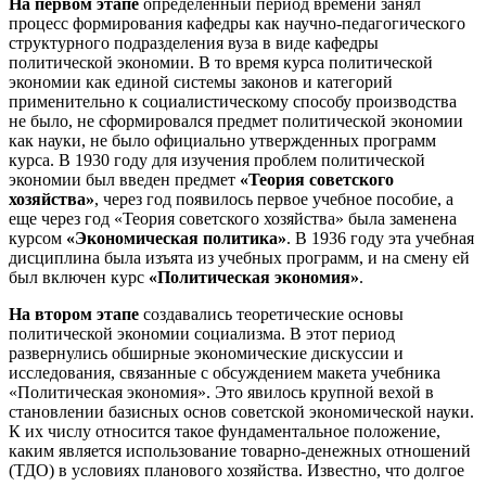
На первом этапе
определенный период времени занял
процесс формирования кафедры как научно-педагогического
структурного подразделения вуза в виде кафедры
политической экономии. В то время курса политической
экономии как единой системы законов и категорий
применительно к социалистическому способу производства
не было, не сформировался предмет политической экономии
как науки, не было официально утвержденных программ
курса. В 1930 году для изучения проблем политической
экономии был введен предмет
«Теория советского
хозяйства»
, через год появилось первое учебное пособие, а
еще через год «Теория советского хозяйства» была заменена
курсом
«Экономическая политика»
. В 1936 году эта учебная
дисциплина была изъята из учебных программ, и на смену ей
был включен курс
«Политическая экономия»
.
На втором этапе
создавались теоретические основы
политической экономии социализма. В этот период
развернулись обширные экономические дискуссии и
исследования, связанные с обсуждением макета учебника
«Политическая экономия». Это явилось крупной вехой в
становлении базисных основ советской экономической науки.
К их числу относится такое фундаментальное положение,
каким является использование товарно-денежных отношений
(ТДО) в условиях планового хозяйства. Известно, что долгое