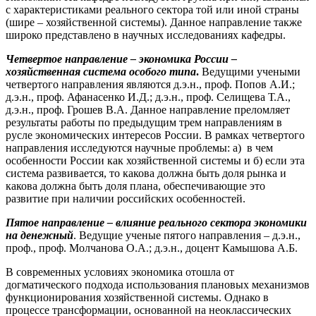
с характеристиками реального сектора той или иной страны
(шире – хозяйственной системы). Данное направление также
широко представлено в научных исследованиях кафедры.
Четвертое направление – экономика России –
хозяйственная система особого типа
.
Ведущими учеными
четвертого направления являются д.э.н., проф. Попов А.И.;
д.э.н., проф. Афанасенко И.Д.; д.э.н., проф. Селищева Т.А.,
д.э.н., проф. Грошев В.А. Данное направление преломляет
результаты работы по предыдущим трем направлениям в
русле экономических интересов России. В рамках четвертого
направления исследуются научные проблемы: а) в чем
особенности России как хозяйственной системы и б) если эта
система развивается, то какова должна быть доля рынка и
какова должна быть доля плана, обеспечивающие это
развитие при наличии российских особенностей.
Пятое направление – влияние реального сектора экономики
на денежный
. Ведущие ученые пятого направления – д.э.н.,
проф., проф. Молчанова О.А.; д.э.н., доцент Камышова А.Б.
В современных условиях экономика отошла от
догматического подхода использования плановых механизмов
функционирования хозяйственной системы. Однако в
процессе трансформации, основанной на неоклассических