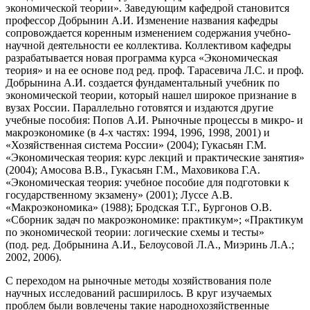
экономической теории». Заведующим кафедрой становится
профессор Добрынин А.И. Изменение названия кафедры
сопровождается коренным изменением содержания учебно-
научной деятельности ее коллектива. Коллективом кафедры
разрабатывается новая программа курса «Экономическая
теория» и на ее основе под ред. проф. Тарасевича Л.С. и проф.
Добрынина А.И. создается фундаментальный учебник по
экономической теории, который нашел широкое признание в
вузах России. Параллельно готовятся и издаются другие
учебные пособия: Попов А.И. Рыночные процессы в микро- и
макроэкономике (в 4-х частях: 1994, 1996, 1998, 2001) и
«Хозяйственная система России» (2004); Гукасьян Г.М.
«Экономическая теория: курс лекций и практические занятия»
(2004); Амосова В.В., Гукасьян Г.М., Маховикова Г.А.
«Экономическая теория: учебное пособие для подготовки к
государственному экзамену» (2001); Луссе А.В.
«Макроэкономика» (1988); Бродская Т.Г., Бургонов О.В.
«Сборник задач по макроэкономике: практикум»; «Практикум
по экономической теории: логические схемы и тесты»
(под. ред. Добрынина А.И., Белоусовой Л.А., Миэринь Л.А.;
2002, 2006).
С переходом на рыночные методы хозяйствования поле
научных исследований расширилось. В круг изучаемых
проблем были вовлечены такие народнохозяйственные