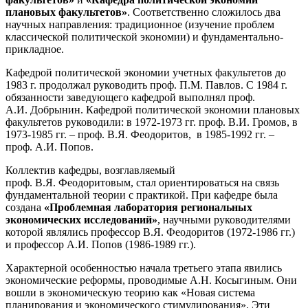
плановых факультетов»
. Соответственно сложилось два
научных направления: традиционное (изучение проблем
классической политической экономии) и фундаментально-
прикладное.
Кафедрой политической экономии учетных факультетов до
1983 г. продолжал руководить проф. П.М. Павлов. С 1984 г.
обязанности заведующего кафедрой выполнял проф.
А.И. Добрынин. Кафедрой политической экономии плановых
факультетов руководили: в 1972-1973 гг. проф. В.И. Громов, в
1973-1985 гг. – проф. В.Я. Феодоритов, в 1985-1992 гг. –
проф. А.И. Попов.
Коллектив кафедры, возглавляемый
проф. В.Я. Феодоритовым, стал ориентироваться на связь
фундаментальной теории с практикой. При кафедре была
создана
«Проблемная лаборатория региональных
экономических исследований»
, научными руководителями
которой являлись профессор В.Я. Феодоритов (1972-1986 гг.)
и профессор А.И. Попов (1986-1989 гг.).
Характерной особенностью начала третьего этапа явились
экономические реформы, проводимые А.Н. Косыгиным. Они
вошли в экономическую теорию как «Новая система
планирования и экономического стимулирования». Эти