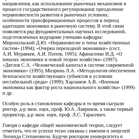
направления, как использование рыночных механизмов в
процессе государственного регулирования; преодоление
неравновесности развития в рыночных условиях;
особенности трансформационных процессов в период
адаптации экономики в рыночную систему. В этой связи
появляется ряд фундаментальных научных исследований,
подготовленных ведущими учеными кафедры:
Миропольский Д.Ю. «Неравновесие и типы хозяйственных
систем» (1994); «Очерки переходной экономики» (сост.
А.И. Муравьев, А.И. Попов, 1995); Афанасенко И.Д. «О
началах экономики и новой теории хозяйства» (1997);
«Дятлов С.А. «Человеческий капитал в системе современной
экономики» (1995); Миэринь Л.А. «Методология обеспечения
безопасности хозяйствующих субъектов в условиях
нестабильной среды» (1999); Харламов А.В. «Военная
экономика как фактор роста национального хозяйства» (1999)
и др.
Особую роль в становлении кафедры в то время сыграли
ректор, д-р экон. наук, проф. Ю.А. Лавриков, а также первый
проректор, д-р экон. наук, проф. Л.С. Тарасевич.
Говоря о кафедре общей экономической теории, следует
отметить, что ее успехи тесно связаны с именем и энергией
Леонида Степановича. Будучи ректором университета и