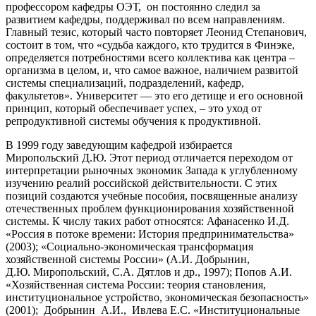
профессором кафедры ОЭТ, он постоянно следил за
развитием кафедры, поддерживал по всем направлениям.
Главный тезис, который часто повторяет Леонид Степанович,
состоит в том, что «судьба каждого, кто трудится в Финэке,
определяется потребностями всего коллектива как центра –
организма в целом, и, что самое важное, наличием развитой
системы специализаций, подразделений, кафедр,
факультетов». Университет — это его детище и его основной
принцип, который обеспечивает успех, – это уход от
репродуктивной системы обучения к продуктивной.
В 1999 году заведующим кафедрой избирается
Миропольский Д.Ю. Этот период отличается переходом от
интерпретации рыночных экономик Запада к углубленному
изучению реалий российской действительности. С этих
позиций создаются учебные пособия, посвященные анализу
отечественных проблем функционирования хозяйственной
системы. К числу таких работ относятся: Афанасенко И.Д.
«Россия в потоке времени: История предпринимательства»
(2003); «Социально-экономическая трансформация
хозяйственной системы России» (А.И. Добрынин,
Д.Ю. Миропольский, С.А. Дятлов и др., 1997); Попов А.И.
«Хозяйственная система России: теория становления,
институциональное устройство, экономическая безопасность»
(2001); Добрынин А.И., Ивлева Е.С. «Институциональные