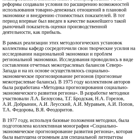
реформы создавали условия по расширению возможностей
использования товарно-денежных отношений в плановой
экономике и внедрению стоимостных показателей. В тот
период впервые был введен в качестве важнейшего такой
рыночный показатель оценки производственной
деятельности, как прибыль.
В рамках реализации этих методологических установок
коллективы кафедр сосредоточили свои творческие усилия на
исследовании национальной экономики и проблем
региональной экономики. Исследования проводились в виде
составления отчетных межотраслевых балансов Северо-
Запада и на их основе осуществлялось социально-
экономическое прогнозирование регионов (прогнозные
межотраслевые балансы). В 1975 году коллективом авторов
была разработана «Методика прогнозирования социально-
экономического развития региона». В разработке методики
участвовали Л.А. Белоусова, Т.Г. Бродская, Н.А. Горелов,
А.И. Добрынин, А.И. Леусский, А.И. Муравьев, А.И. Попов,
Т.А. Федорова, В.Я. Феодоритов.
В 1977 году, используя базовые положения методики, была
подготовлена коллективная монография «Социально-
экономическое прогнозирование развития региона», которая
была выпущена огромным для специальной литературы