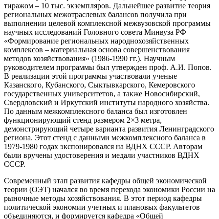
тиражом – 10 тыс. экземпляров. Дальнейшее развитие теория
региональных межотраслевых балансов получила при
выполнении целевой комплексной межвузовской программы
научных исследований Головного совета Минвуза РФ
«Формирование региональных народнохозяйственных
комплексов – материальная основа совершенствования
методов хозяйствования» (1986-1990 гг.). Научным
руководителем программы был утвержден проф. А.И. Попов.
В реализации этой программы участвовали ученые
Казанского, Кубанского, Сыктывкарского, Кемеровского
государственных университетов, а также Новосибирский,
Свердловский и Иркутский институты народного хозяйства.
По данным межкомплексного баланса был изготовлен
функционирующий стенд размером 2×3 метра,
демонстрирующий четыре варианта развития Ленинградского
региона. Этот стенд с данными межкомплексного баланса в
1979-1980 годах экспонировался на ВДНХ СССР. Авторам
были вручены удостоверения и медали участников ВДНХ
СССР.
Современный этап развития кафедры общей экономической
теории (ОЭТ) начался во время перехода экономики России на
рыночные методы хозяйствования. В этот период кафедры
политической экономии учетных и плановых факультетов
объединяются, и формируется кафедра «Общей