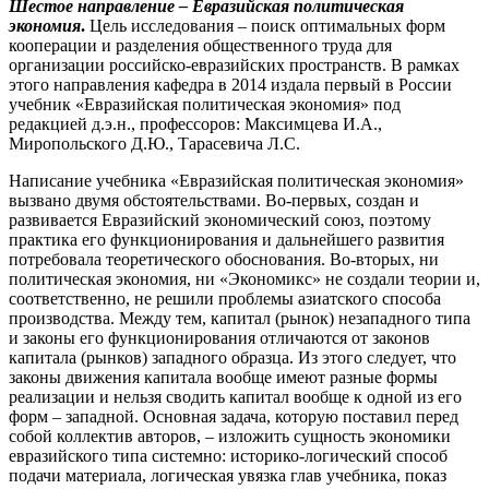
Шестое направление – Евразийская политическая
экономия
.
Цель исследования – поиск оптимальных форм
кооперации и разделения общественного труда для
организации российско-евразийских пространств. В рамках
этого направления кафедра в 2014 издала первый в России
учебник «Евразийская политическая экономия» под
редакцией д.э.н., профессоров: Максимцева И.А.,
Миропольского Д.Ю., Тарасевича Л.С.
Написание учебника «Евразийская политическая экономия»
вызвано двумя обстоятельствами. Во-первых, создан и
развивается Евразийский экономический союз, поэтому
практика его функционирования и дальнейшего развития
потребовала теоретического обоснования. Во-вторых, ни
политическая экономия, ни «Экономикс» не создали теории и,
соответственно, не решили проблемы азиатского способа
производства. Между тем, капитал (рынок) незападного типа
и законы его функционирования отличаются от законов
капитала (рынков) западного образца. Из этого следует, что
законы движения капитала вообще имеют разные формы
реализации и нельзя сводить капитал вообще к одной из его
форм – западной. Основная задача, которую поставил перед
собой коллектив авторов, – изложить сущность экономики
евразийского типа системно: историко-логический способ
подачи материала, логическая увязка глав учебника, показ