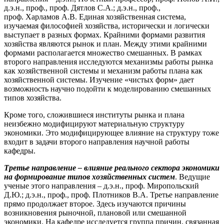
д.э.н., проф., проф. Дятлов С.А.; д.э.н., проф.,
проф. Харламов А.В. Единая хозяйственная система,
изучаемая философией хозяйства, исторически и логически
выступает в разных формах. Крайними формами развития
хозяйства являются рынок и план. Между этими крайними
формами располагается множество смешанных. В рамках
второго направления исследуются механизмы работы рынка
как хозяйственной системы и механизм работы плана как
хозяйственной системы. Изучение «чистых форм» дает
возможность научно подойти к моделированию смешанных
типов хозяйства.
Кроме того, сложившиеся институты рынка и плана
неизбежно модифицируют материальную структуру
экономики. Это модифицирующее влияние на структуру тоже
входит в задачи второго направления научной работы
кафедры.
Третье направление – влияние реального сектора экономики
на формирование типов хозяйственных систем
. Ведущие
ученые этого направления – д.э.н., проф. Миропольский
Д.Ю.; д.э.н., проф., проф. Плотников В.А. Третье направление
прямо продолжает второе. Здесь изучаются причины
возникновения рыночной, плановой или смешанной
экономики. На кафедре исследуется группа причин, связанная