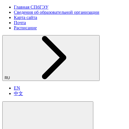
Главная СПбГЭУ
Сведения об образовательной организации
Карта сайта
Почта
Расписание
RU
EN
中文