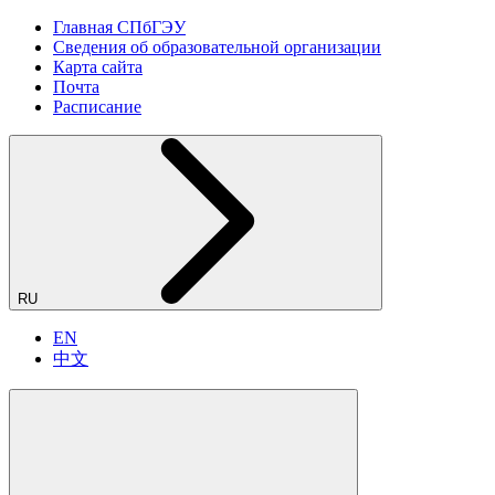
Главная СПбГЭУ
Сведения об образовательной организации
Карта сайта
Почта
Расписание
RU
EN
中文