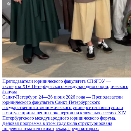
Преподаватели юридического факультета СПбГЭУ —
эксперты XIV Петербургского международного юридического
форума
Санкт-Петербург, 24—26 июня 2026 года — Преподаватели
юридического факультета Санкт-Петербургского
государственного экономического университета выступили
в статусе приглашенных экспертов на ключевых сессиях XIV
Петербургского международного юридического форума.
Деловая программа в этом году была структурирована
по девяти тематическим трекам, среди которых: