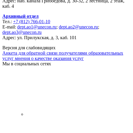
Адрес: наб. канала Грибоедова, д. 30-32, 2 лестница, 2 этаж,
каб. 4
Архивный отдел
Тел.:
+7 (812) 766-01-10
E-mail:
dept.ao1@unecon.ru
;
dept.ao2@unecon.ru
;
dept.ao3@unecon.ru
Адрес: ул. Прилукская, д. 3, каб. 101
Версия для слабовидящих
Анкета для обратной связи получателями образовательных
услуг мнения о качестве оказания услуг
Мы в социальных сетях