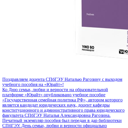
Поздравляем доцента СПбГЭУ Наталью Рагозину с выходом
учебного пособия на «Юрайт»!
Ко Дню семьи, любви и верности на образовательной
платформе «Юрайт» опубликовано учебное пособие
«Государственная семейная политика РФ», автором которого
является кандидат юридических наук, доцент кафедры
конституционного и административного права юридического
факультета СПбГЭУ Наталья Александровна Рагозина.
Печатный экземпляр пособия был передан в дар библиотеки
СПбГЭУ. День семьи, любви и верности официально