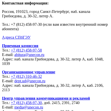
Контактная информация:
Россия, 191023, город Санкт-Петербург, наб. канала
Грибоедова, д. 30-32, литер А.
Тел.:
+7 (812) 458-97-30 (если вам известен внутренний номер
абонента)
Адреса СПбГЭУ
Приемная комиссия
Тел.:
+7 (812) 458-97-58
E-mail:
abitura@unecon.ru
Адрес: наб. канала Грибоедова, д. 30-32, литер А, каб. 1048,
1039
Организационное управление
Тел.:
+7 (812) 310-46-32
E-mail:
dept.ud@unecon.ru
Адрес: наб. канала Грибоедова, д. 30-32, литер А, каб. 2106,
2113
Центр управления коммуникациями и рекламой
Тел.:
+7 (812) 458-97-30
, доб. 2415, 2391, 2740
E-mail:
media@unecon.ru