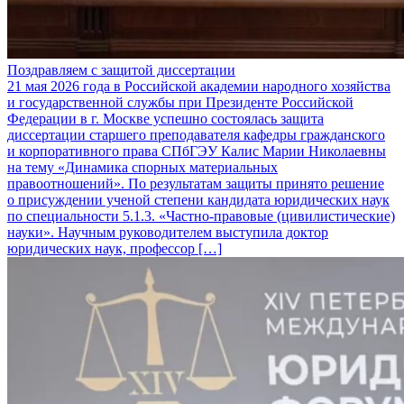
Поздравляем с защитой диссертации
21 мая 2026 года в Российской академии народного хозяйства
и государственной службы при Президенте Российской
Федерации в г. Москве успешно состоялась защита
диссертации старшего преподавателя кафедры гражданского
и корпоративного права СПбГЭУ Калис Марии Николаевны
на тему «Динамика спорных материальных
правоотношений». По результатам защиты принято решение
о присуждении ученой степени кандидата юридических наук
по специальности 5.1.3. «Частно-правовые (цивилистические)
науки». Научным руководителем выступила доктор
юридических наук, профессор […]