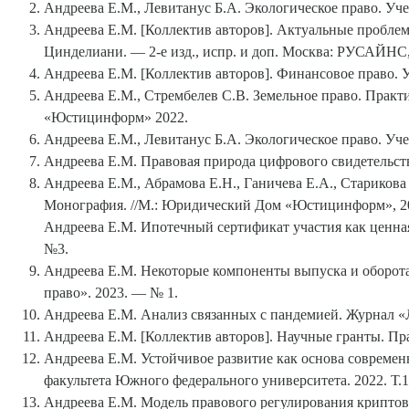
Андреева Е.М., Левитанус Б.А. Экологическое право. У
Андреева Е.М. [Коллектив авторов]. Актуальные проблем
Цинделиани. — 2-е изд., испр. и доп. Москва: РУСАЙНС,
Андреева Е.М. [Коллектив авторов]. Финансовое право. Уче
Андреева Е.М., Стрембелев С.В. Земельное право. Практ
«Юстицинформ» 2022.
Андреева Е.М., Левитанус Б.А. Экологическое право. У
Андреева Е.М. Правовая природа цифрового свидетельств
Андреева Е.М., Абрамова Е.Н., Ганичева Е.А., Старикова
Монография. //М.: Юридический Дом «Юстицинформ», 2
Андреева Е.М. Ипотечный сертификат участия как ценная
№3.
Андреева Е.М. Некоторые компоненты выпуска и оборота
право». 2023. — № 1.
Андреева Е.М. Анализ связанных с пандемией. Журнал «Л
Андреева Е.М. [Коллектив авторов]. Научные гранты. Пра
Андреева Е.М. Устойчивое развитие как основа совреме
факультета Южного федерального университета. 2022. Т.1
Андреева Е.М. Модель правового регулирования криптов