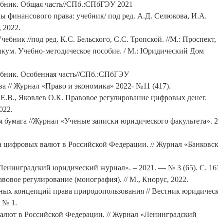
чебник. Общая часть//СПб.:СПбГЭУ 2021
ы финансового права: учебник/ под ред. А.Д. Селюкова, И.А.
 2022.
бник //под ред. К.С. Бельского, С.С. Тропской. //М.: Проспект,
икум. Учебно-методическое пособие. / М.: Юридический Дом
чебник. Особенная часть//СПб.:СПбГЭУ
а // Журнал «Право и экономика» 2022- №11 (417).
 Е.В., Яковлев О.К. Правовое регулирование цифровых денег.
022.
 бумага //Журнал «Ученые записки юридического факультета». 2
 цифровых валют в Российской Федерации. // Журнал «Банковск
енинградский юридический журнал». – 2021. — № 3 (65). С. 16
вовое регулирование (монография). // М., Кнорус, 2022.
нных концепций права природопользования // Вестник юридичес
 № 1.
алют в Российской Федерации. // Журнал «Ленинградский