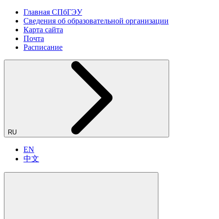
Главная СПбГЭУ
Сведения об образовательной организации
Карта сайта
Почта
Расписание
RU
EN
中文