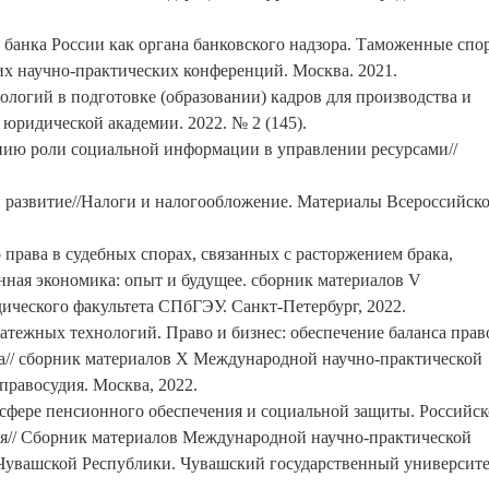
 банка России как органа банковского надзора. Таможенные спо
их научно-практических конференций. Москва. 2021.
логий в подготовке (образовании) кадров для производства и
юридической академии. 2022. № 2 (145).
нию роли социальной информации в управлении ресурсами//
 развитие//Налоги и налогообложение. Материалы Всероссийск
рава в судебных спорах, связанных с расторжением брака,
ная экономика: опыт и будущее. сборник материалов V
ческого факультета СПбГЭУ. Санкт-Петербург, 2022.
тежных технологий. Право и бизнес: обеспечение баланса пра
ва// сборник материалов Х Международной научно-практической
равосудия. Москва, 2022.
сфере пенсионного обеспечения и социальной защиты. Российск
тия// Сборник материалов Международной научно-практической
Чувашской Республики. Чувашский государственный университ