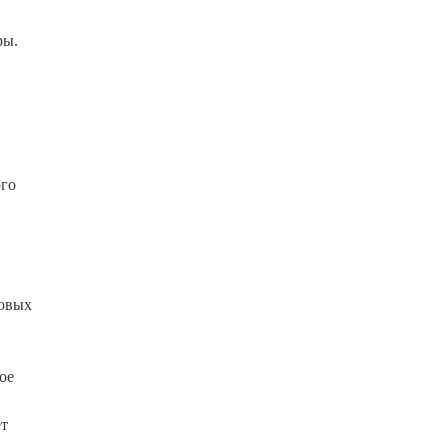
ры.
ого
вовых
ое
ет