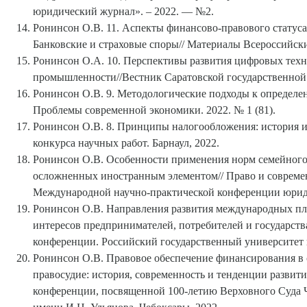
юридический журнал». – 2022. — №2.
Ронинсон О.В. 11. Аспекты финансово-правового статуса
Банковские и страховые споры// Материалы Всероссийск
Ронинсон О.А. 10. Перспективы развития цифровых техно
промышленности//Вестник Саратовской государственной 
Ронинсон О.В. 9. Методологические подходы к определе
Проблемы современной экономики. 2022. № 1 (81).
Ронинсон О.В. 8. Принципы налогообложения: история и
конкурса научных работ. Барнаул, 2022.
Ронинсон О.В. Особенности применения норм семейного п
осложненных иностранным элементом// Право и современ
Международной научно-практической конференции юриди
Ронинсон О.В. Направления развития международных пла
интересов предпринимателей, потребителей и государст
конференции. Российский государственный университет п
Ронинсон О.В. Правовое обеспечение финансирования в 
правосудие: история, современность и тенденции разви
конференции, посвященной 100-летию Верховного Суда 