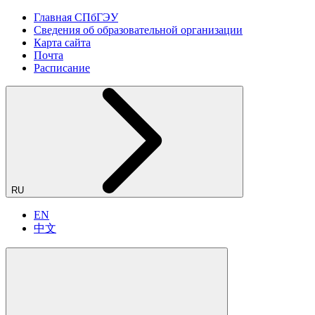
Главная СПбГЭУ
Сведения об образовательной организации
Карта сайта
Почта
Расписание
RU
EN
中文