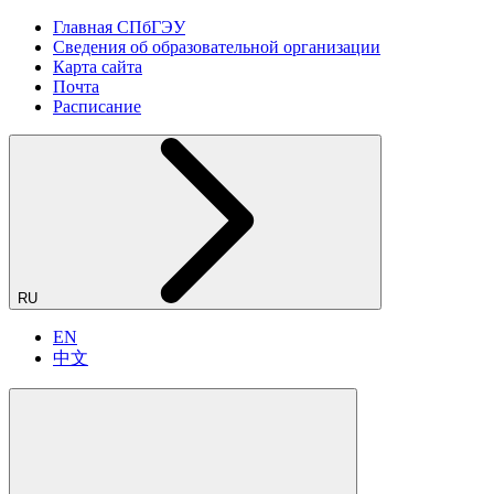
Главная СПбГЭУ
Сведения об образовательной организации
Карта сайта
Почта
Расписание
RU
EN
中文