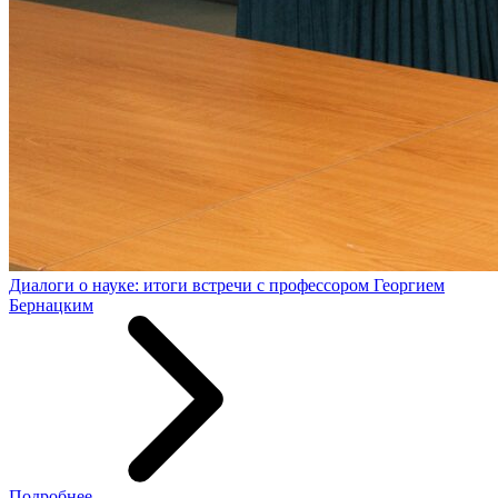
Диалоги о науке: итоги встречи c профессором Георгием
Бернацким
Подробнее