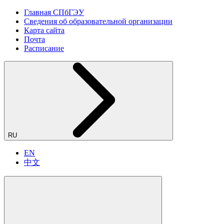
Главная СПбГЭУ
Сведения об образовательной организации
Карта сайта
Почта
Расписание
RU
EN
中文