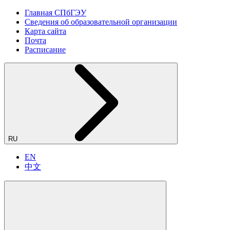
Главная СПбГЭУ
Сведения об образовательной организации
Карта сайта
Почта
Расписание
RU
EN
中文