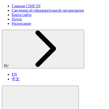
Главная СПбГЭУ
Сведения об образовательной организации
Карта сайта
Почта
Расписание
RU
EN
中文