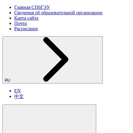
Главная СПбГЭУ
Сведения об образовательной организации
Карта сайта
Почта
Расписание
RU
EN
中文