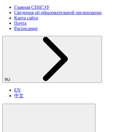
Главная СПбГЭУ
Сведения об образовательной организации
Карта сайта
Почта
Расписание
RU
EN
中文