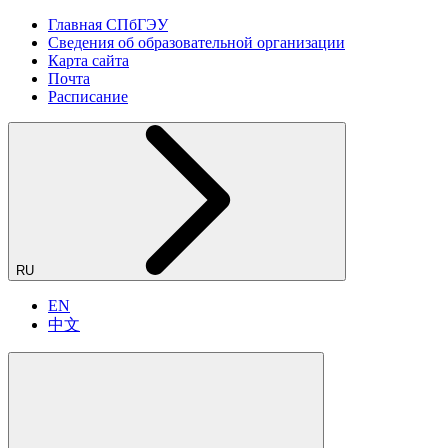
Главная СПбГЭУ
Сведения об образовательной организации
Карта сайта
Почта
Расписание
RU
EN
中文