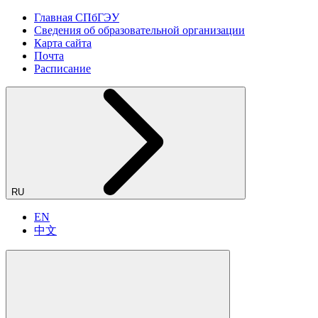
Главная СПбГЭУ
Сведения об образовательной организации
Карта сайта
Почта
Расписание
RU
EN
中文