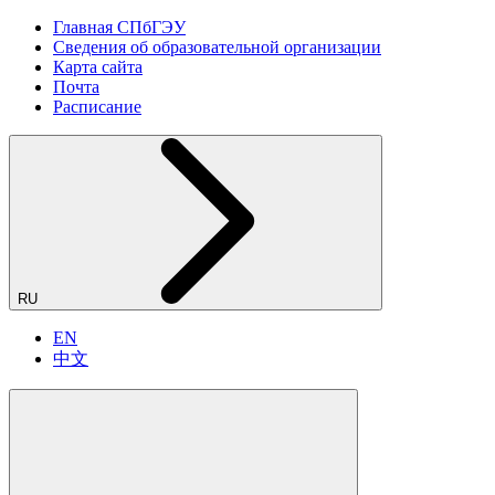
Главная СПбГЭУ
Сведения об образовательной организации
Карта сайта
Почта
Расписание
RU
EN
中文