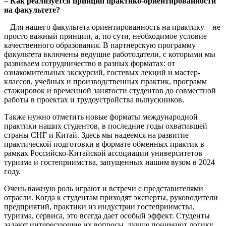
– Как реализуется принцип практико-ориентированности
на факультете?
– Для нашего факультета ориентированность на практику – не
просто важный принцип, а, по сути, необходимое условие
качественного образования. В партнерскую программу
факультета включены ведущие работодатели, с которыми мы
развиваем сотрудничество в разных форматах: от
ознакомительных экскурсий, гостевых лекций и мастер-
классов, учебных и производственных практик, программ
стажировок и временной занятости студентов до совместной
работы в проектах и трудоустройства выпускников.
Также нужно отметить новые форматы международной
практики наших студентов, в последние годы охватившей
страны СНГ и Китай. Здесь мы надеемся на развитие
практической подготовки в формате обменных практик в
рамках Российско-Китайской ассоциации университетов
туризма и гостеприимства, запущенных нашим вузом в 2024
году.
Очень важную роль играют и встречи с представителями
отрасли. Когда к студентам приходят эксперты, руководители
предприятий, практики из индустрии гостеприимства,
туризма, сервиса, это всегда дает особый эффект. Студенты
задают интересующие их вопросы, лучше понимают логику