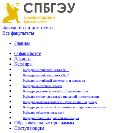
Факультеты и институты
Все факультеты
Главная
О факультете
Деканат
Кафедры
Кафедра английского языка № 1
Кафедра английского языка № 2
Кафедра английской филологии и перевода
Кафедра восточных языков
Кафедра рекламы и связей с общественностью
Кафедра международных отношений и политологии
Кафедра романо-германской филологии и перевода
Кафедра региональной экономики и природопользования
Кафедра общественных наук
Кафедра теории и практики массмедиа
Образовательные программы
Поступающим