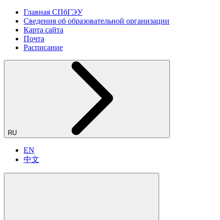
Главная СПбГЭУ
Сведения об образовательной организации
Карта сайта
Почта
Расписание
RU
EN
中文