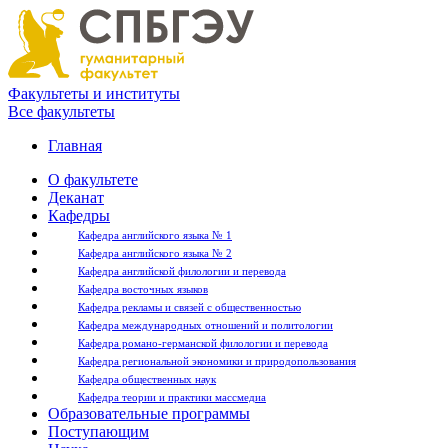
Факультеты и институты
Все факультеты
Главная
О факультете
Деканат
Кафедры
Кафедра английского языка № 1
Кафедра английского языка № 2
Кафедра английской филологии и перевода
Кафедра восточных языков
Кафедра рекламы и связей с общественностью
Кафедра международных отношений и политологии
Кафедра романо-германской филологии и перевода
Кафедра региональной экономики и природопользования
Кафедра общественных наук
Кафедра теории и практики массмедиа
Образовательные программы
Поступающим