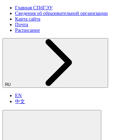
Главная СПбГЭУ
Сведения об образовательной организации
Карта сайта
Почта
Расписание
RU
EN
中文