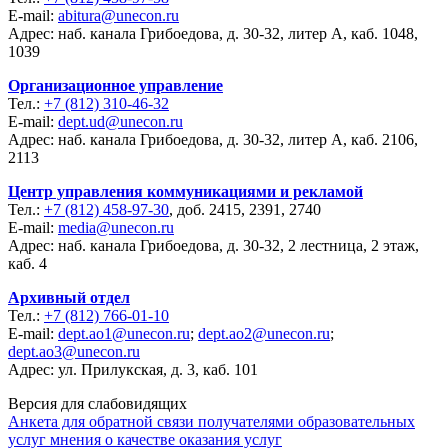
E-mail:
abitura@unecon.ru
Адрес: наб. канала Грибоедова, д. 30-32, литер А, каб. 1048,
1039
Организационное управление
Тел.:
+7 (812) 310-46-32
E-mail:
dept.ud@unecon.ru
Адрес: наб. канала Грибоедова, д. 30-32, литер А, каб. 2106,
2113
Центр управления коммуникациями и рекламой
Тел.:
+7 (812) 458-97-30
, доб. 2415, 2391, 2740
E-mail:
media@unecon.ru
Адрес: наб. канала Грибоедова, д. 30-32, 2 лестница, 2 этаж,
каб. 4
Архивный отдел
Тел.:
+7 (812) 766-01-10
E-mail:
dept.ao1@unecon.ru
;
dept.ao2@unecon.ru
;
dept.ao3@unecon.ru
Адрес: ул. Прилукская, д. 3, каб. 101
Версия для слабовидящих
Анкета для обратной связи получателями образовательных
услуг мнения о качестве оказания услуг