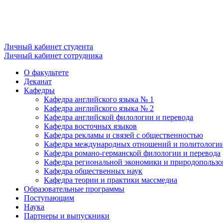
Личный кабинет студента
Личный кабинет сотрудника
О факультете
Деканат
Кафедры
Кафедра английского языка № 1
Кафедра английского языка № 2
Кафедра английской филологии и перевода
Кафедра восточных языков
Кафедра рекламы и связей с общественностью
Кафедра международных отношений и политологи
Кафедра романо-германской филологии и перевода
Кафедра региональной экономики и природопользо
Кафедра общественных наук
Кафедра теории и практики массмедиа
Образовательные программы
Поступающим
Наука
Партнеры и выпускники