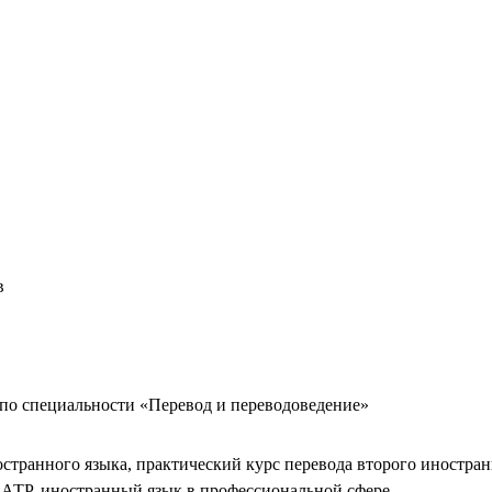
в
по специальности «Перевод и переводоведение»
странного языка, практический курс перевода второго иностра
: АТР, иностранный язык в профессиональной сфере