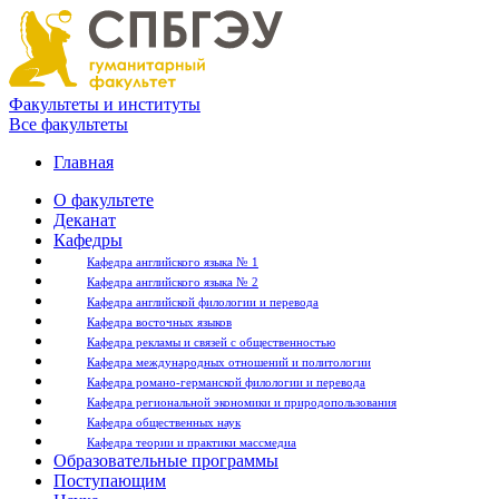
Факультеты и институты
Все факультеты
Главная
О факультете
Деканат
Кафедры
Кафедра английского языка № 1
Кафедра английского языка № 2
Кафедра английской филологии и перевода
Кафедра восточных языков
Кафедра рекламы и связей с общественностью
Кафедра международных отношений и политологии
Кафедра романо-германской филологии и перевода
Кафедра региональной экономики и природопользования
Кафедра общественных наук
Кафедра теории и практики массмедиа
Образовательные программы
Поступающим