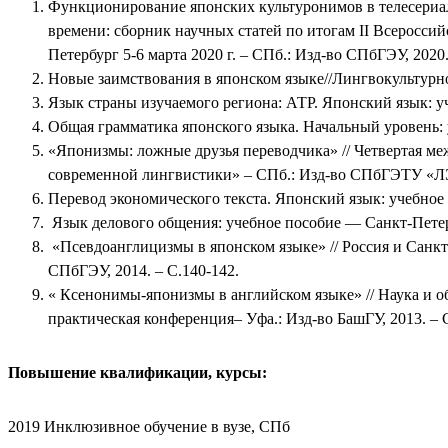
Функционирование японских культуронимов в телесериал
времени: сборник научных статей по итогам II Всеросси
Петербург 5-6 марта 2020 г. – СПб.: Изд-во СПбГЭУ, 2020
Новые заимствования в японском языке//Лингвокультурно
Язык страны изучаемого региона: АТР. Японский язык: уч
Общая грамматика японского языка. Начальный уровень:
«Японизмы: ложные друзья переводчика» // Четвертая м
современной лингвистики» – СПб.: Изд-во СПбГЭТУ «ЛЭТ
Перевод экономического текста. Японский язык: учебное
Язык делового общения: учебное пособие — Санкт-Петер
«Псевдоанглицизмы в японском языке» // Россия и Санкт
СПбГЭУ, 2014. – С.140-142.
« Ксенонимы-японизмы в английском языке» // Наука и о
практическая конференция– Уфа.: Изд-во БашГУ, 2013. – 
Повышение квалификации, курсы:
2019 Инклюзивное обучение в вузе, СПб