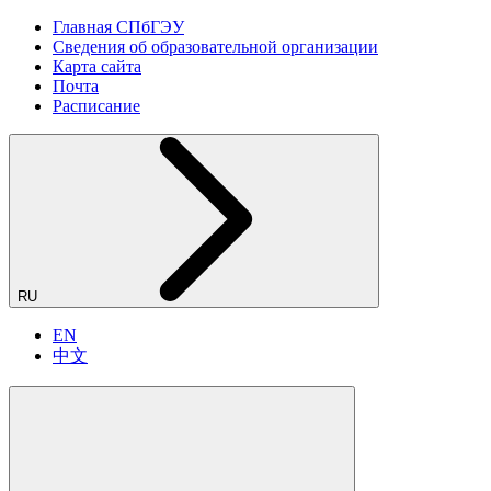
Главная СПбГЭУ
Сведения об образовательной организации
Карта сайта
Почта
Расписание
RU
EN
中文