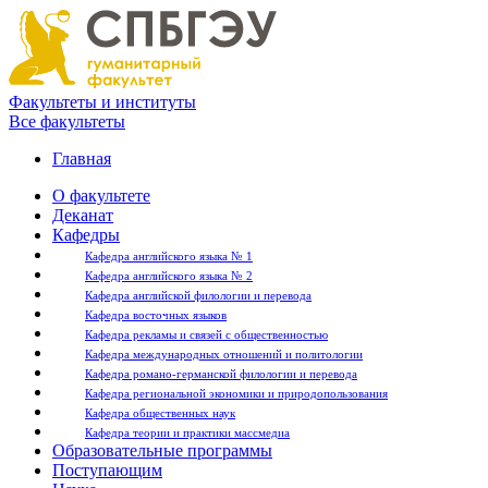
Факультеты и институты
Все факультеты
Главная
О факультете
Деканат
Кафедры
Кафедра английского языка № 1
Кафедра английского языка № 2
Кафедра английской филологии и перевода
Кафедра восточных языков
Кафедра рекламы и связей с общественностью
Кафедра международных отношений и политологии
Кафедра романо-германской филологии и перевода
Кафедра региональной экономики и природопользования
Кафедра общественных наук
Кафедра теории и практики массмедиа
Образовательные программы
Поступающим