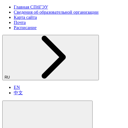
Главная СПбГЭУ
Сведения об образовательной организации
Карта сайта
Почта
Расписание
RU
EN
中文