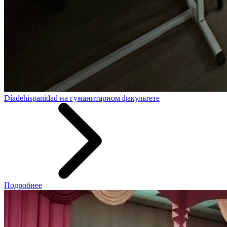
Díadehispanidad на гуманитарном факультете
Подробнее