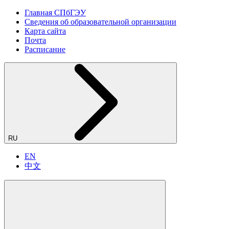
Главная СПбГЭУ
Сведения об образовательной организации
Карта сайта
Почта
Расписание
RU
EN
中文