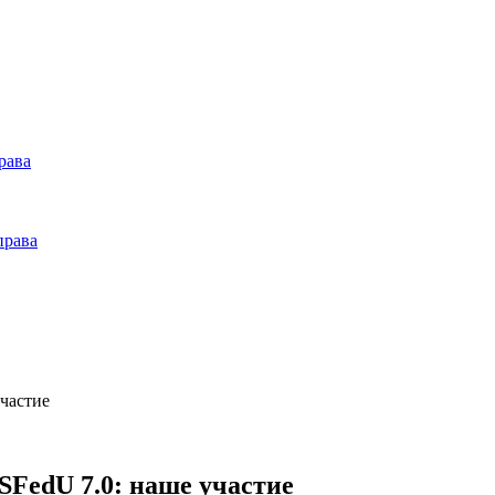
рава
права
частие
FedU 7.0: наше участие