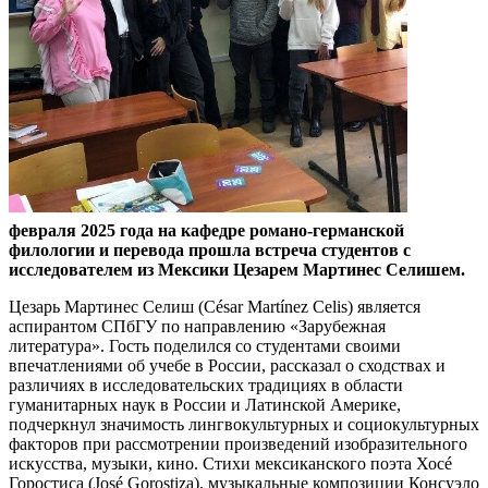
февраля 2025 года на кафедре романо-германской
филологии и перевода прошла встреча студентов с
исследователем из Мексики Цезарем Мартинес Селишем.
Цезарь Мартинес Селиш (César Martínez Celis) является
аспирантом СПбГУ по направлению «Зарубежная
литература». Гость поделился со студентами своими
впечатлениями об учебе в России, рассказал о сходствах и
различиях в исследовательских традициях в области
гуманитарных наук в России и Латинской Америке,
подчеркнул значимость лингвокультурных и социокультурных
факторов при рассмотрении произведений изобразительного
искусства, музыки, кино. Стихи мексиканского поэта Хосé
Горостиса (José Gorostiza), музыкальные композиции Консуэло