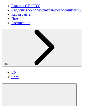
Главная СПбГЭУ
Сведения об образовательной организации
Карта сайта
Почта
Расписание
RU
EN
中文