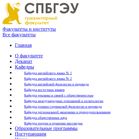
Факультеты и институты
Все факультеты
Главная
О факультете
Деканат
Кафедры
Кафедра английского языка № 1
Кафедра английского языка № 2
Кафедра английской филологии и перевода
Кафедра восточных языков
Кафедра рекламы и связей с общественностью
Кафедра международных отношений и политологии
Кафедра романо-германской филологии и перевода
Кафедра региональной экономики и природопользования
Кафедра общественных наук
Кафедра теории и практики массмедиа
Образовательные программы
Поступающим