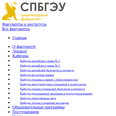
Факультеты и институты
Все факультеты
Главная
О факультете
Деканат
Кафедры
Кафедра английского языка № 1
Кафедра английского языка № 2
Кафедра английской филологии и перевода
Кафедра восточных языков
Кафедра рекламы и связей с общественностью
Кафедра международных отношений и политологии
Кафедра романо-германской филологии и перевода
Кафедра региональной экономики и природопользования
Кафедра общественных наук
Кафедра теории и практики массмедиа
Образовательные программы
Поступающим