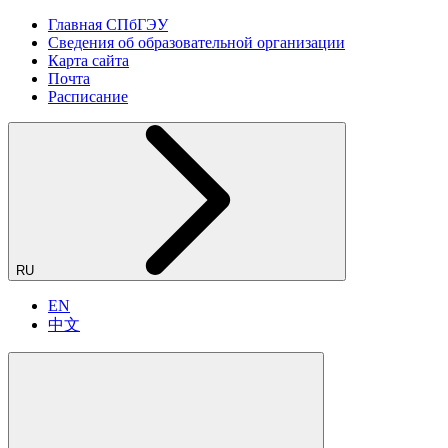
Главная СПбГЭУ
Сведения об образовательной организации
Карта сайта
Почта
Расписание
RU
EN
中文