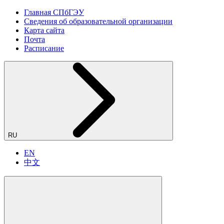
Главная СПбГЭУ
Сведения об образовательной организации
Карта сайта
Почта
Расписание
RU
EN
中文