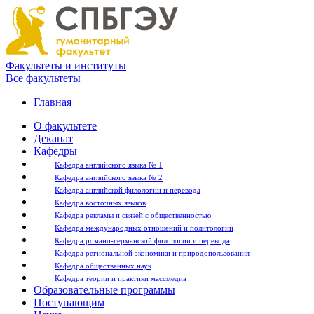
Факультеты и институты
Все факультеты
Главная
О факультете
Деканат
Кафедры
Кафедра английского языка № 1
Кафедра английского языка № 2
Кафедра английской филологии и перевода
Кафедра восточных языков
Кафедра рекламы и связей с общественностью
Кафедра международных отношений и политологии
Кафедра романо-германской филологии и перевода
Кафедра региональной экономики и природопользования
Кафедра общественных наук
Кафедра теории и практики массмедиа
Образовательные программы
Поступающим