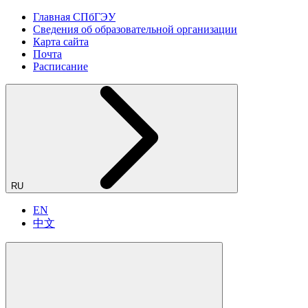
Главная СПбГЭУ
Сведения об образовательной организации
Карта сайта
Почта
Расписание
RU
EN
中文