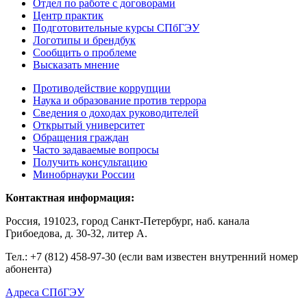
Отдел по работе с договорами
Центр практик
Подготовительные курсы СПбГЭУ
Логотипы и брендбук
Сообщить о проблеме
Высказать мнение
Противодействие коррупции
Наука и образование против террора
Сведения о доходах руководителей
Открытый университет
Обращения граждан
Часто задаваемые вопросы
Получить консультацию
Минобрнауки России
Контактная информация:
Россия, 191023, город Санкт-Петербург, наб. канала
Грибоедова, д. 30-32, литер А.
Тел.:
+7 (812) 458-97-30 (если вам известен внутренний номер
абонента)
Адреса СПбГЭУ