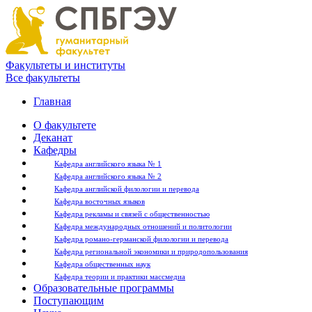
Факультеты и институты
Все факультеты
Главная
О факультете
Деканат
Кафедры
Кафедра английского языка № 1
Кафедра английского языка № 2
Кафедра английской филологии и перевода
Кафедра восточных языков
Кафедра рекламы и связей с общественностью
Кафедра международных отношений и политологии
Кафедра романо-германской филологии и перевода
Кафедра региональной экономики и природопользования
Кафедра общественных наук
Кафедра теории и практики массмедиа
Образовательные программы
Поступающим