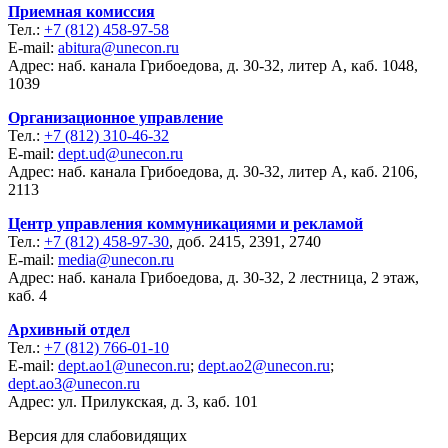
Приемная комиссия
Тел.:
+7 (812) 458-97-58
E-mail:
abitura@unecon.ru
Адрес: наб. канала Грибоедова, д. 30-32, литер А, каб. 1048,
1039
Организационное управление
Тел.:
+7 (812) 310-46-32
E-mail:
dept.ud@unecon.ru
Адрес: наб. канала Грибоедова, д. 30-32, литер А, каб. 2106,
2113
Центр управления коммуникациями и рекламой
Тел.:
+7 (812) 458-97-30
, доб. 2415, 2391, 2740
E-mail:
media@unecon.ru
Адрес: наб. канала Грибоедова, д. 30-32, 2 лестница, 2 этаж,
каб. 4
Архивный отдел
Тел.:
+7 (812) 766-01-10
E-mail:
dept.ao1@unecon.ru
;
dept.ao2@unecon.ru
;
dept.ao3@unecon.ru
Адрес: ул. Прилукская, д. 3, каб. 101
Версия для слабовидящих