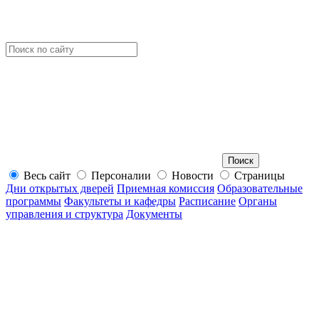
Весь сайт
Персоналии
Новости
Страницы
Дни открытых дверей
Приемная комиссия
Образовательные
программы
Факультеты и кафедры
Расписание
Органы
управления и структура
Документы