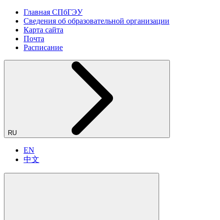
Главная СПбГЭУ
Сведения об образовательной организации
Карта сайта
Почта
Расписание
RU
EN
中文