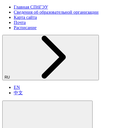
Главная СПбГЭУ
Сведения об образовательной организации
Карта сайта
Почта
Расписание
RU
EN
中文