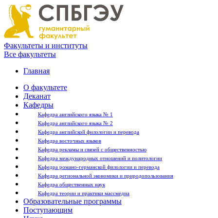
Факультеты и институты
Все факультеты
Главная
О факультете
Деканат
Кафедры
Кафедра английского языка № 1
Кафедра английского языка № 2
Кафедра английской филологии и перевода
Кафедра восточных языков
Кафедра рекламы и связей с общественностью
Кафедра международных отношений и политологии
Кафедра романо-германской филологии и перевода
Кафедра региональной экономики и природопользования
Кафедра общественных наук
Кафедра теории и практики массмедиа
Образовательные программы
Поступающим