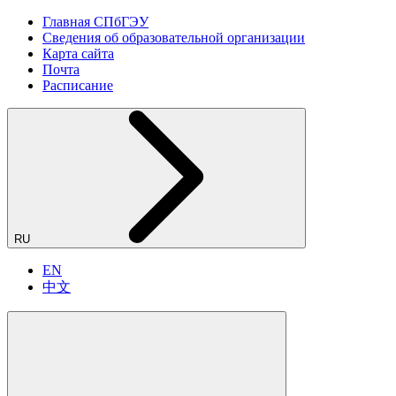
Главная СПбГЭУ
Сведения об образовательной организации
Карта сайта
Почта
Расписание
RU
EN
中文