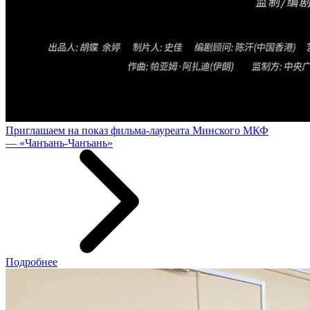
Приглашаем на показ фильма-лауреата Минского МКФ
— «Чанъань-Чанъань»
Подробнее