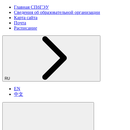
Главная СПбГЭУ
Сведения об образовательной организации
Карта сайта
Почта
Расписание
RU
EN
中文