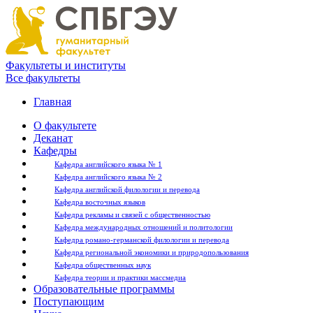
Факультеты и институты
Все факультеты
Главная
О факультете
Деканат
Кафедры
Кафедра английского языка № 1
Кафедра английского языка № 2
Кафедра английской филологии и перевода
Кафедра восточных языков
Кафедра рекламы и связей с общественностью
Кафедра международных отношений и политологии
Кафедра романо-германской филологии и перевода
Кафедра региональной экономики и природопользования
Кафедра общественных наук
Кафедра теории и практики массмедиа
Образовательные программы
Поступающим