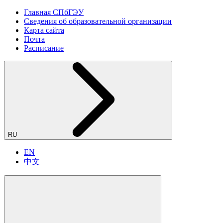
Главная СПбГЭУ
Сведения об образовательной организации
Карта сайта
Почта
Расписание
RU
EN
中文