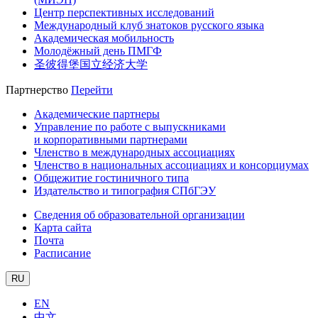
Центр перспективных исследований
Международный клуб знатоков русского языка
Академическая мобильность
Молодёжный день ПМГФ
圣彼得堡国立经济大学
Партнерство
Перейти
Академические партнеры
Управление по работе с выпускниками
и корпоративными партнерами
Членство в международных ассоциациях
Членство в национальных ассоциациях и консорциумах
Общежитие гостиничного типа
Издательство и типография СПбГЭУ
Сведения об образовательной организации
Карта сайта
Почта
Расписание
RU
EN
中文