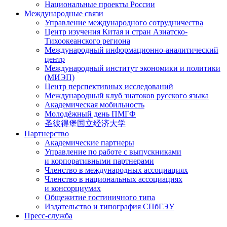
Национальные проекты России
Международные связи
Управление международного сотрудничества
Центр изучения Китая и стран Азиатско-
Тихоокеанского региона
Международный информационно-аналитический
центр
Международный институт экономики и политики
(МИЭП)
Центр перспективных исследований
Международный клуб знатоков русского языка
Академическая мобильность
Молодёжный день ПМГФ
圣彼得堡国立经济大学
Партнерство
Академические партнеры
Управление по работе с выпускниками
и корпоративными партнерами
Членство в международных ассоциациях
Членство в национальных ассоциациях
и консорциумах
Общежитие гостиничного типа
Издательство и типография СПбГЭУ
Пресс-служба