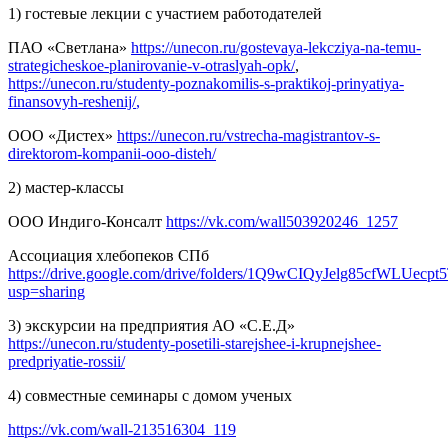
1) гостевые лекции с участием работодателей
ПАО «Светлана»
https://unecon.ru/gostevaya-lekcziya-na-temu-
strategicheskoe-planirovanie-v-otraslyah-opk/
,
https://unecon.ru/studenty-poznakomilis-s-praktikoj-prinyatiya-
finansovyh-reshenij/
,
ООО «Дистех»
https://unecon.ru/vstrecha-magistrantov-s-
direktorom-kompanii-ooo-disteh/
2) мастер-классы
ООО Индиго-Консалт
https://vk.com/wall503920246_1257
Ассоциация хлебопеков СПб
https://drive.google.com/drive/folders/1Q9wCIQyJelg85cfWLUecp
usp=sharing
3) экскурсии на предприятия АО «С.Е.Д»
https://unecon.ru/studenty-posetili-starejshee-i-krupnejshee-
predpriyatie-rossii/
4) совместные семинары с домом ученых
https://vk.com/wall-213516304_119