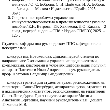
для вузов / О. С. Боброва, С. И. Цыбуков, И. А. Бобров.
— 3-е изд. — Москва : Издательство Юрайт, 2025. —
369 с.
Современные проблемы управления
конкурентоспособностью в промышленности : учебное
пособие / Е.Н. Ветрова., Г.Р. Хакимова, Л.О. Какава. – 2-
е изд., перераб. и доп. – СПб. : Изд-во СПбГЭУ, 2025. –
125 с.
Студенты кафедры под руководством ППС кафедры стали
победителями
— конкурса им. Новожилова. Диплом первой степени по
направлению: Экономика и управление предприятиями,
комплексами, кластерами в условиях цифровизации получил
аспирант Пантелеев Иван Андреевич, науч. руководитель
проф. Платонов Владимир Владимирович;
— конкурса грантов для студентов вузов, расположенных на
территории Санкт-Петербурга, аспирантов вузов, отраслевых
и академических институтов, расположенных на территории
Санкт-Петербурга. Грант получила аспирант Митина
Анастасия Сергеевна, научный руководитель к.э.н., доцент
Тихонова М.В.