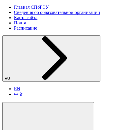
Главная СПбГЭУ
Сведения об образовательной организации
Карта сайта
Почта
Расписание
RU
EN
中文