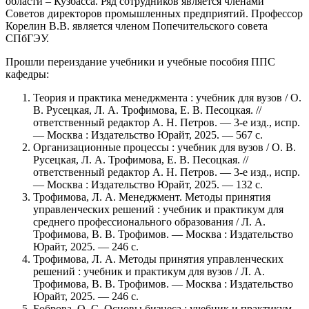
области – Кузбасса. Ряд сотрудников является членами
Советов директоров промышленных предприятий. Профессор
Корелин В.В. является членом Попечительского совета
СПбГЭУ.
Прошли переиздание учебники и учебные пособия ППС
кафедры:
Теория и практика менеджмента : учебник для вузов / О.
В. Русецкая, Л. А. Трофимова, Е. В. Песоцкая. //
ответственный редактор А. Н. Петров. — 3-е изд., испр.
— Москва : Издательство Юрайт, 2025. — 567 с.
Организационные процессы : учебник для вузов / О. В.
Русецкая, Л. А. Трофимова, Е. В. Песоцкая. //
ответственный редактор А. Н. Петров. — 3-е изд., испр.
— Москва : Издательство Юрайт, 2025. — 132 с.
Трофимова, Л. А. Менеджмент. Методы принятия
управленческих решений : учебник и практикум для
среднего профессионального образования / Л. А.
Трофимова, В. В. Трофимов. — Москва : Издательство
Юрайт, 2025. — 246 с.
Трофимова, Л. А. Методы принятия управленческих
решений : учебник и практикум для вузов / Л. А.
Трофимова, В. В. Трофимов. — Москва : Издательство
Юрайт, 2025. — 246 с.
Боброва, О. С. Основы бизнеса : учебник и практикум