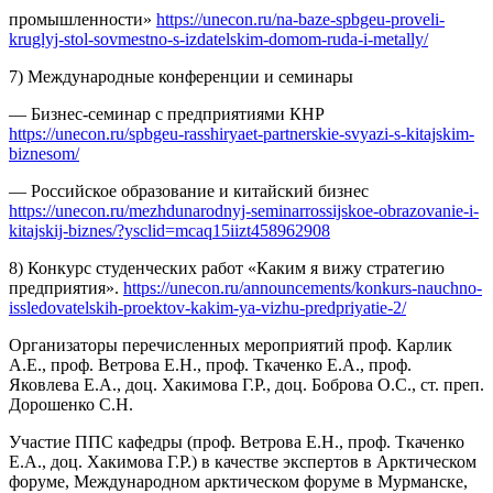
промышленности»
https://unecon.ru/na-baze-spbgeu-proveli-
kruglyj-stol-sovmestno-s-izdatelskim-domom-ruda-i-metally/
7) Международные конференции и семинары
— Бизнес-семинар с предприятиями КНР
https://unecon.ru/spbgeu-rasshiryaet-partnerskie-svyazi-s-kitajskim-
biznesom/
— Российское образование и китайский бизнес
https://unecon.ru/mezhdunarodnyj-seminarrossijskoe-obrazovanie-i-
kitajskij-biznes/?ysclid=mcaq15iizt458962908
8) Конкурс студенческих работ «Каким я вижу стратегию
предприятия».
https://unecon.ru/announcements/konkurs-nauchno-
issledovatelskih-proektov-kakim-ya-vizhu-predpriyatie-2/
Организаторы перечисленных мероприятий проф. Карлик
А.Е., проф. Ветрова Е.Н., проф. Ткаченко Е.А., проф.
Яковлева Е.А., доц. Хакимова Г.Р., доц. Боброва О.С., ст. преп.
Дорошенко С.Н.
Участие ППС кафедры (проф. Ветрова Е.Н., проф. Ткаченко
Е.А., доц. Хакимова Г.Р.) в качестве экспертов в Арктическом
форуме, Международном арктическом форуме в Мурманске,