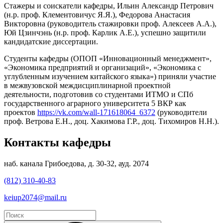
Стажеры и соискатели кафедры, Ильин Александр Петрович
(н.р. проф. Клементовичус Я.Я.), Федорова Анастасия
Викторовна (руководитель стажировки проф. Алексеев А.А.),
Юй Цзинчэнь (н.р. проф. Карлик А.Е.), успешно защитили
кандидатские диссертации.
Студенты кафедры (ОПОП «Инновационный менеджмент»,
«Экономика предприятий и организаций», «Экономика с
углубленным изучением китайского языка») приняли участие
в межвузовской междисциплинарной проектной
деятельности, подготовив со студентами ИТМО и СПб
государственного аграрного университета 5 ВКР как
проектов
https://vk.com/wall-171618064_6372
(руководители
проф. Ветрова Е.Н., доц. Хакимова Г.Р., доц. Тихомиров Н.Н.).
Контакты кафедры
наб. канала Грибоедова, д. 30-32, ауд. 2074
(812) 310-40-83
ke
iup2074@mail.ru