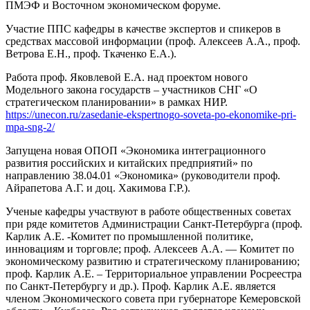
ПМЭФ и Восточном экономическом форуме.
Участие ППС кафедры в качестве экспертов и спикеров в
средствах массовой информации (проф. Алексеев А.А., проф.
Ветрова Е.Н., проф. Ткаченко Е.А.).
Работа проф. Яковлевой Е.А. над проектом нового
Модельного закона государств – участников СНГ «О
стратегическом планировании» в рамках НИР.
https://unecon.ru/zasedanie-ekspertnogo-soveta-po-ekonomike-pri-
mpa-sng-2/
Запущена новая ОПОП «Экономика интеграционного
развития российских и китайских предприятий» по
направлению 38.04.01 «Экономика» (руководители проф.
Айрапетова А.Г. и доц. Хакимова Г.Р.).
Ученые кафедры участвуют в работе общественных советах
при ряде комитетов Администрации Санкт-Петербурга (проф.
Карлик А.Е. -Комитет по промышленной политике,
инновациям и торговле; проф. Алексеев А.А. — Комитет по
экономическому развитию и стратегическому планированию;
проф. Карлик А.Е. – Территориальное управлении Росреестра
по Санкт-Петербургу и др.). Проф. Карлик А.Е. является
членом Экономического совета при губернаторе Кемеровской