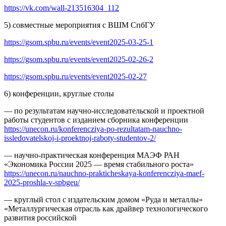
https://vk.com/wall-213516304_112
5) совместные мероприятия с ВШМ СпбГУ
https://gsom.spbu.ru/events/event2025-03-25-1
https://gsom.spbu.ru/events/event2025-02-26-2
https://gsom.spbu.ru/events/event2025-02-27
6) конференции, круглые столы
— по результатам научно-исследовательской и проектной
работы студентов с изданием сборника конференции
https://unecon.ru/konferencziya-po-rezultatam-nauchno-
issledovatelskoj-i-proektnoj-raboty-studentov-2/
— научно-практическая конференция МАЭФ РАН
«Экономика России 2025 — время стабильного роста»
https://unecon.ru/nauchno-prakticheskaya-konferencziya-maef-
2025-proshla-v-spbgeu/
— круглый стол с издательским домом «Руда и металлы»
«Металлургическая отрасль как драйвер технологического
развития российской