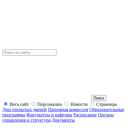
Весь сайт
Персоналии
Новости
Страницы
Дни открытых дверей
Приемная комиссия
Образовательные
программы
Факультеты и кафедры
Расписание
Органы
управления и структура
Документы