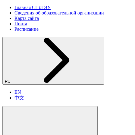
Главная СПбГЭУ
Сведения об образовательной организации
Карта сайта
Почта
Расписание
RU
EN
中文