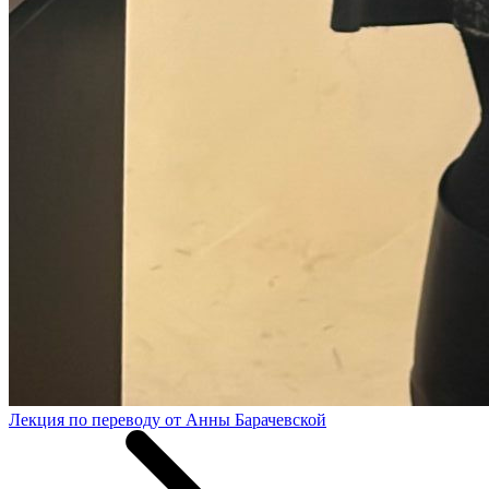
Лекция по переводу от Анны Барачевской