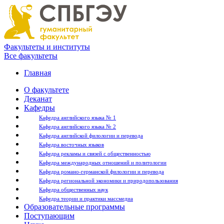
Факультеты и институты
Все факультеты
Главная
О факультете
Деканат
Кафедры
Кафедра английского языка № 1
Кафедра английского языка № 2
Кафедра английской филологии и перевода
Кафедра восточных языков
Кафедра рекламы и связей с общественностью
Кафедра международных отношений и политологии
Кафедра романо-германской филологии и перевода
Кафедра региональной экономики и природопользования
Кафедра общественных наук
Кафедра теории и практики массмедиа
Образовательные программы
Поступающим