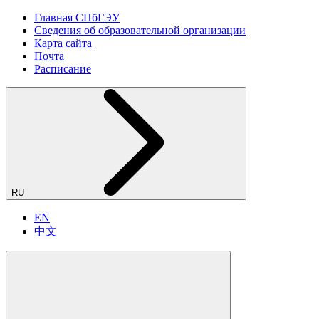
Главная СПбГЭУ
Сведения об образовательной организации
Карта сайта
Почта
Расписание
RU
EN
中文