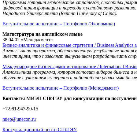
Программа готовит экономистов-стратегов, способных разра
цифровой трансформации и перехода к устойчивому развитию. 
Народного Университета (Renmin University of China).
Вступительное испытание – Портфолио (Экономика)
Магистратура на английском языке
38.04.02 «Менеджмент»
Бизнес-аналитика и финансовые стратегии / Business Analytics and
Англоязычная программа, обеспечивающая углубленные знания в
инвестициям, что позволяет выпускникам разрабатывать стр
Международное бизнес-администрирование / International Busine
Англоязычная программа, которая готовит лидеров бизнеса и 
обучение с участием экспертов и работой над реальными бизне
Вступительное испытание – Портфолио (Менеджмент)
Контакты МИЭП СПбГЭУ для консультации по поступлен
+7-981-947-90-15
miep@unecon.ru
Консультационный центр СПбГЭУ