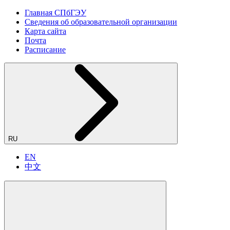
Главная СПбГЭУ
Сведения об образовательной организации
Карта сайта
Почта
Расписание
RU
EN
中文