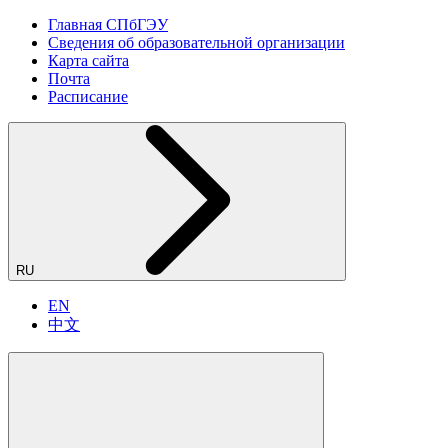
Главная СПбГЭУ
Сведения об образовательной организации
Карта сайта
Почта
Расписание
RU
EN
中文