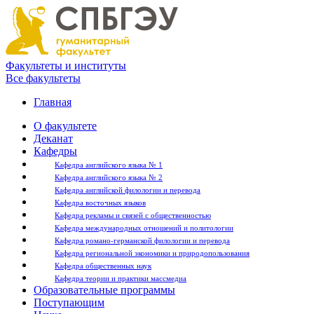
Факультеты и институты
Все факультеты
Главная
О факультете
Деканат
Кафедры
Кафедра английского языка № 1
Кафедра английского языка № 2
Кафедра английской филологии и перевода
Кафедра восточных языков
Кафедра рекламы и связей с общественностью
Кафедра международных отношений и политологии
Кафедра романо-германской филологии и перевода
Кафедра региональной экономики и природопользования
Кафедра общественных наук
Кафедра теории и практики массмедиа
Образовательные программы
Поступающим