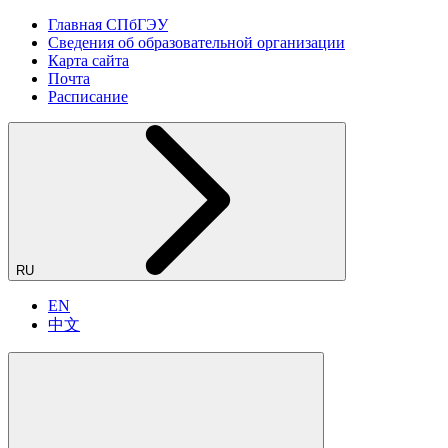
Главная СПбГЭУ
Сведения об образовательной организации
Карта сайта
Почта
Расписание
RU
EN
中文