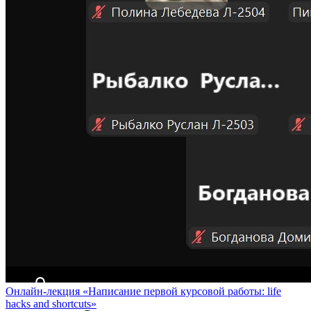
Онлайн-лекция «Написание первой курсовой работы: life
hacks and shortcuts»