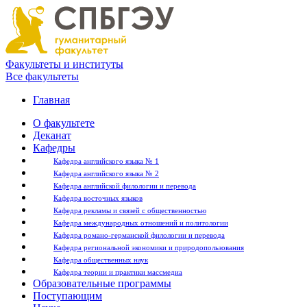
Факультеты и институты
Все факультеты
Главная
О факультете
Деканат
Кафедры
Кафедра английского языка № 1
Кафедра английского языка № 2
Кафедра английской филологии и перевода
Кафедра восточных языков
Кафедра рекламы и связей с общественностью
Кафедра международных отношений и политологии
Кафедра романо-германской филологии и перевода
Кафедра региональной экономики и природопользования
Кафедра общественных наук
Кафедра теории и практики массмедиа
Образовательные программы
Поступающим