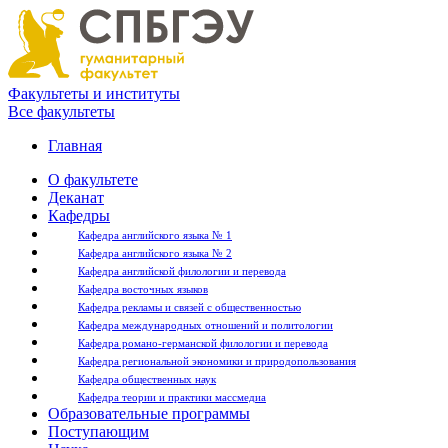
Факультеты и институты
Все факультеты
Главная
О факультете
Деканат
Кафедры
Кафедра английского языка № 1
Кафедра английского языка № 2
Кафедра английской филологии и перевода
Кафедра восточных языков
Кафедра рекламы и связей с общественностью
Кафедра международных отношений и политологии
Кафедра романо-германской филологии и перевода
Кафедра региональной экономики и природопользования
Кафедра общественных наук
Кафедра теории и практики массмедиа
Образовательные программы
Поступающим