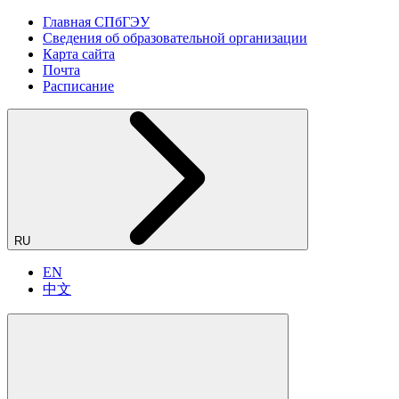
Главная СПбГЭУ
Сведения об образовательной организации
Карта сайта
Почта
Расписание
RU
EN
中文