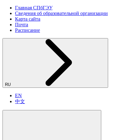
Главная СПбГЭУ
Сведения об образовательной организации
Карта сайта
Почта
Расписание
RU
EN
中文