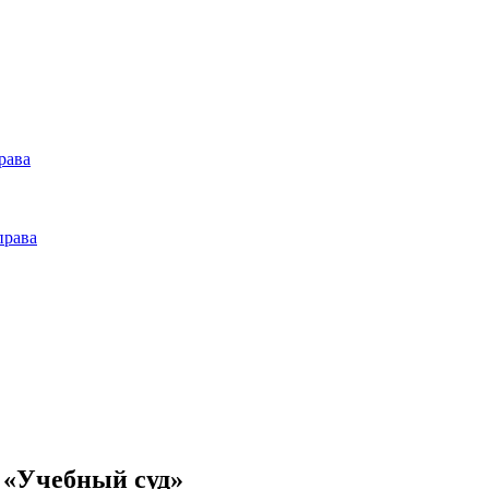
рава
права
 «Учебный суд»