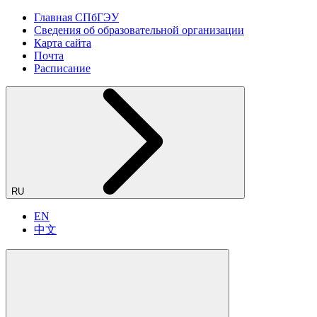
Главная СПбГЭУ
Сведения об образовательной организации
Карта сайта
Почта
Расписание
RU
EN
中文